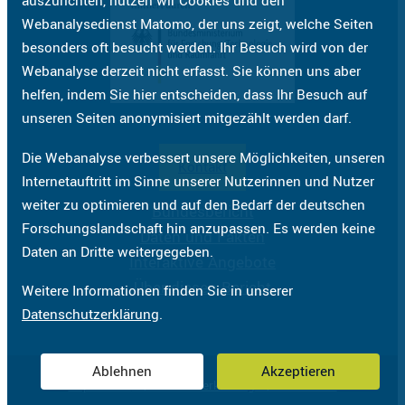
auszurichten, nutzen wir Cookies und den
Webanalysedienst Matomo, der uns zeigt, welche Seiten
besonders oft besucht werden. Ihr Besuch wird von der
Webanalyse derzeit nicht erfasst. Sie können uns aber
helfen, indem Sie hier entscheiden, dass Ihr Besuch auf
unseren Seiten anonymisiert mitgezählt werden darf.
Die Webanalyse verbessert unsere Möglichkeiten, unseren
Kontakt
Internetauftritt im Sinne unserer Nutzerinnen und Nutzer
weiter zu optimieren und auf den Bedarf der deutschen
Bundesbericht
Forschungslandschaft hin anzupassen. Es werden keine
Daten und Fakten
Daten an Dritte weitergegeben.
Interaktive Angebote
Über diesen Bericht
Weitere Informationen finden Sie in unserer
Datenschutzerklärung
.
Ablehnen
Akzeptieren
Impressum
Datenschutzerklärung
Barrierefreiheit