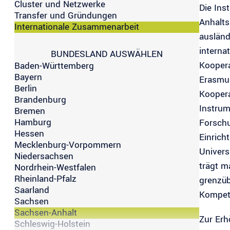
Cluster und Netzwerke
Die Ins
Transfer und Gründungen
Anhalts
Internationale Zusammenarbeit
ausländ
interna
BUNDESLAND AUSWÄHLEN
Koopera
Baden-Württemberg
Bayern
Erasmus
Berlin
Koopera
Brandenburg
Instrum
Bremen
Hamburg
Forschu
Hessen
Einrich
Mecklenburg-Vorpommern
Univers
Niedersachsen
trägt m
Nordrhein-Westfalen
Rheinland-Pfalz
grenzüb
Saarland
Kompet
Sachsen
Sachsen-Anhalt
Zur Erh
Schleswig-Holstein