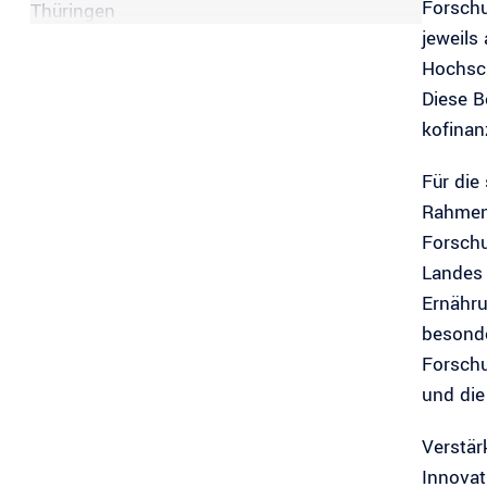
Forschu
Thüringen
jeweils
Hochsch
Diese B
kofinanz
Für die
Rahmen
Forschu
Landes 
Ernähru
besonde
Forschu
und di
Verstär
Innovat