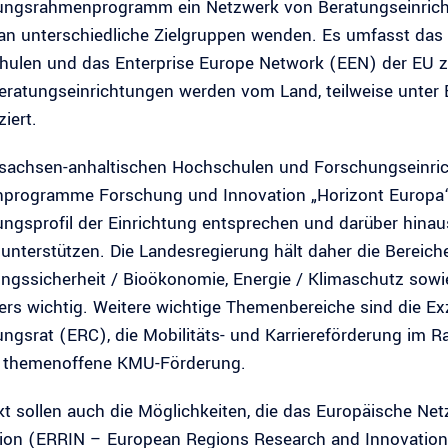
ngsrahmenprogramm ein Netzwerk von Beratungseinrichtu
 an unterschiedliche Zielgruppen wenden. Es umfasst da
ulen und das Enterprise Europe Network (EEN) der EU 
eratungseinrichtungen werden vom Land, teilweise unter 
iert.
 sachsen-anhaltischen Hochschulen und Forschungseinric
programme Forschung und Innovation „Horizont Europa“
ngsprofil der Einrichtung entsprechen und darüber hinaus
unterstützen. Die Landesregierung hält daher die Bereic
ngssicherheit / Bioökonomie, Energie / Klimaschutz sowi
rs wichtig. Weitere wichtige Themenbereiche sind die E
ngsrat (ERC), die Mobilitäts- und Karriereförderung i
e themenoffene KMU-Förderung.
kt sollen auch die Möglichkeiten, die das Europäische N
ion (ERRIN – European Regions Research and Innovation N