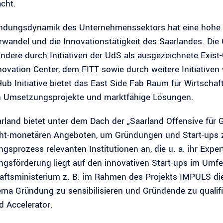
acht.
ndungsdynamik des Unternehmenssektors hat eine hohe B
rwandel und die Innovationstätigkeit des Saarlandes. Di
ndere durch Initiativen der UdS als ausgezeichnete Exist
ovation Center, dem FITT sowie durch weitere Initiativen w
 Hub Initiative bietet das East Side Fab Raum für Wirtscha
n Umsetzungsprojekte und marktfähige Lösungen.
rland bietet unter dem Dach der „Saarland Offensive für 
ht-monetären Angeboten, um Gründungen und Start-ups zu
gsprozess relevanten Institutionen an, die u. a. ihr Exp
gsförderung liegt auf den innovativen Start-ups im Umfe
aftsministerium z. B. im Rahmen des Projekts IMPULS die
ma Gründung zu sensibilisieren und Gründende zu qualifizi
d Accelerator.