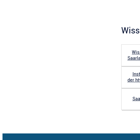
Wiss
Wis
Saarl
Ins
der h
Saa