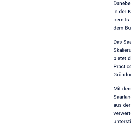
Daneben
in der 
bereits
dem Bus
Das Saa
Skalier
bietet 
Practic
Gründun
Mit dem
Saarlan
aus der
verwert
unterst