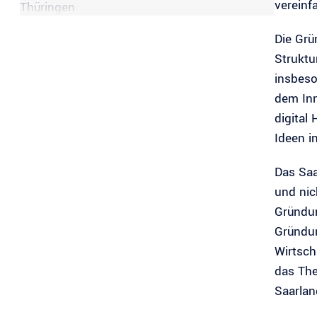
vereinf
Thüringen
Die Grü
Struktu
insbeso
dem Inn
digital
Ideen i
Das Saa
und nic
Gründun
Gründun
Wirtsch
das The
Saarlan