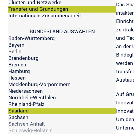
Cluster und Netzwerke
Das Saa
Transfer und Gründungen
intakte
Internationale Zusammenarbeit
Einrich
zentral
BUNDESLAND AUSWÄHLEN
und Tec
Baden-Württemberg
Bayern
an der 
Berlin
Bindegl
Brandenburg
werden 
Bremen
Hamburg
transfe
Hessen
Austaus
Mecklenburg-Vorpommern
Niedersachsen
Auf Gru
Nordrhein-Westfalen
Innovat
Rheinland-Pfalz
Saarland
Innovat
Sachsen
Um den 
Sachsen-Anhalt
Unterne
Schleswig-Holstein