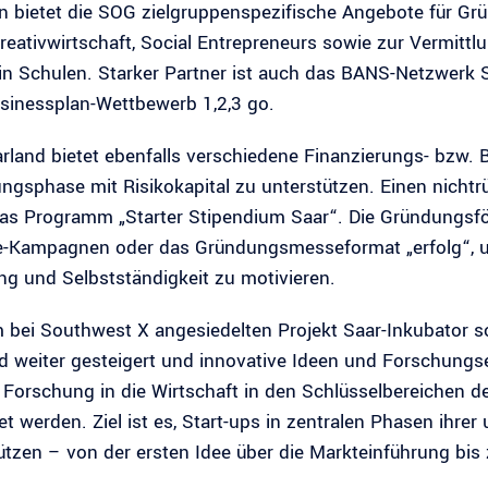
 bietet die SOG zielgruppenspezifische Angebote für Grü
Kreativwirtschaft, Social Entrepreneurs sowie zur Vermit
 in Schulen. Starker Partner ist auch das BANS-Netzwerk
inessplan-Wettbewerb 1,2,3 go.
rland bietet ebenfalls verschiedene Finanzierungs- bzw. 
ungsphase mit Risikokapital zu unterstützen. Einen nicht
das Programm „Starter Stipendium Saar“. Die Gründungsf
e-Kampagnen oder das Gründungsmesseformat „erfolg“, u
g und Selbstständigkeit zu motivieren.
 bei Southwest X angesiedelten Projekt Saar-Inkubator s
d weiter gesteigert und innovative Ideen und Forschungs
 Forschung in die Wirtschaft in den Schlüsselbereichen d
et werden. Ziel ist es, Start-ups in zentralen Phasen ihr
ützen – von der ersten Idee über die Markteinführung bis