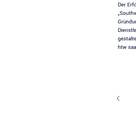
Der Erf
„Southw
Gründun
Dienstl
gestalt
htw saa