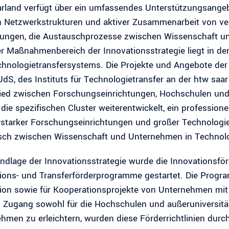
rland verfügt über ein umfassendes Unterstützungsange
n Netzwerkstrukturen und aktiver Zusammenarbeit von v
tungen, die Austauschprozesse zwischen Wissenschaft und
er Maßnahmenbereich der Innovationsstrategie liegt in de
hnologietransfersystems. Die Projekte und Angebote der T
UdS, des Instituts für Technologietransfer an der htw sa
ied zwischen Forschungseinrichtungen, Hochschulen und
die spezifischen Cluster weiterentwickelt, ein professi
rstarker Forschungseinrichtungen und großer Technologie
ch zwischen Wissenschaft und Unternehmen in Technolo
ndlage der Innovationsstrategie wurde die Innovationsfö
ions- und Transferförderprogramme gestartet. Die Program
ion sowie für Kooperationsprojekte von Unternehmen mi
Zugang sowohl für die Hochschulen und außeruniversitär
hmen zu erleichtern, wurden diese Förderrichtlinien dur