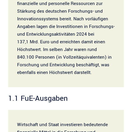
finanzielle und personelle Ressourcen zur
t
Stärkung des deutschen Forschungs- und
e
Innovationssystems bereit. Nach vorläufigen
l
Angaben lagen die Investitionen in Forschungs-
a
und Entwicklungsaktivitäten 2024 bei
u
137,1 Mrd. Euro und erreichten damit einen
s
Höchstwert. Im selben Jahr waren rund
w
840.100 Personen (in Vollzeitäquivalenten) in
ä
Forschung und Entwicklung beschäftigt, was
h
ebenfalls einen Höchstwert darstellt.
l
e
n
1.1
FuE-Ausgaben
Wirtschaft und Staat investieren bedeutende