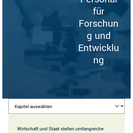
PeakPoints/peopleimages.com
für
– stock.adobe.com
Forschun
g und
Entwicklu
ng
K
a
p
Wirtschaft und Staat stellen umfangreiche
i