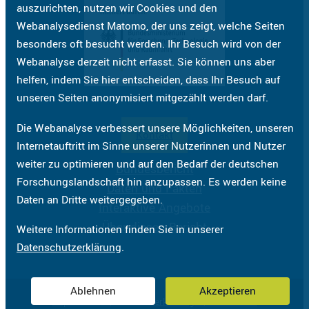
auszurichten, nutzen wir Cookies und den
Webanalysedienst Matomo, der uns zeigt, welche Seiten
besonders oft besucht werden. Ihr Besuch wird von der
Webanalyse derzeit nicht erfasst. Sie können uns aber
helfen, indem Sie hier entscheiden, dass Ihr Besuch auf
unseren Seiten anonymisiert mitgezählt werden darf.
Die Webanalyse verbessert unsere Möglichkeiten, unseren
Kontakt
Internetauftritt im Sinne unserer Nutzerinnen und Nutzer
weiter zu optimieren und auf den Bedarf der deutschen
Bundesbericht
Forschungslandschaft hin anzupassen. Es werden keine
Daten und Fakten
Daten an Dritte weitergegeben.
Interaktive Angebote
Über diesen Bericht
Weitere Informationen finden Sie in unserer
Datenschutzerklärung
.
Ablehnen
Akzeptieren
Impressum
Datenschutzerklärung
Barrierefreiheit