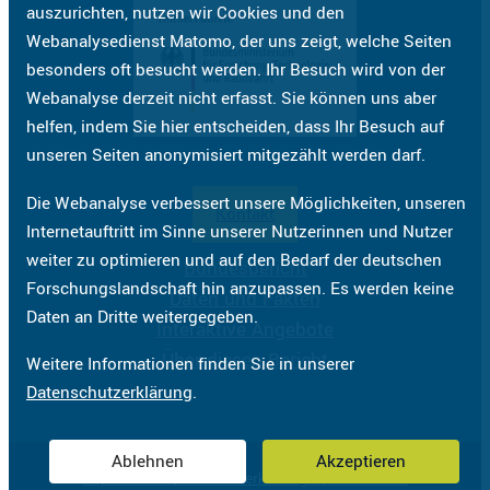
auszurichten, nutzen wir Cookies und den
Webanalysedienst Matomo, der uns zeigt, welche Seiten
besonders oft besucht werden. Ihr Besuch wird von der
Webanalyse derzeit nicht erfasst. Sie können uns aber
helfen, indem Sie hier entscheiden, dass Ihr Besuch auf
unseren Seiten anonymisiert mitgezählt werden darf.
Die Webanalyse verbessert unsere Möglichkeiten, unseren
Kontakt
Internetauftritt im Sinne unserer Nutzerinnen und Nutzer
weiter zu optimieren und auf den Bedarf der deutschen
Bundesbericht
Forschungslandschaft hin anzupassen. Es werden keine
Daten und Fakten
Daten an Dritte weitergegeben.
Interaktive Angebote
Über diesen Bericht
Weitere Informationen finden Sie in unserer
Datenschutzerklärung
.
Ablehnen
Akzeptieren
Impressum
Datenschutzerklärung
Barrierefreiheit