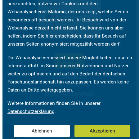
auszurichten, nutzen wir Cookies und den
Webanalysedienst Matomo, der uns zeigt, welche Seiten
besonders oft besucht werden. Ihr Besuch wird von der
Webanalyse derzeit nicht erfasst. Sie können uns aber
helfen, indem Sie hier entscheiden, dass Ihr Besuch auf
unseren Seiten anonymisiert mitgezählt werden darf.
Die Webanalyse verbessert unsere Möglichkeiten, unseren
Kontakt
Internetauftritt im Sinne unserer Nutzerinnen und Nutzer
weiter zu optimieren und auf den Bedarf der deutschen
Bundesbericht
Forschungslandschaft hin anzupassen. Es werden keine
Daten und Fakten
Daten an Dritte weitergegeben.
Interaktive Angebote
Über diesen Bericht
Weitere Informationen finden Sie in unserer
Datenschutzerklärung
.
Ablehnen
Akzeptieren
Impressum
Datenschutzerklärung
Barrierefreiheit