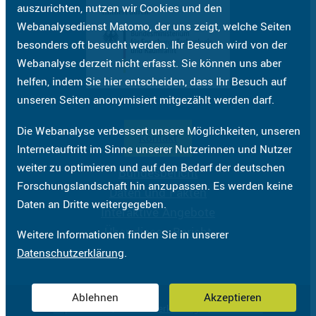
auszurichten, nutzen wir Cookies und den
Webanalysedienst Matomo, der uns zeigt, welche Seiten
besonders oft besucht werden. Ihr Besuch wird von der
Webanalyse derzeit nicht erfasst. Sie können uns aber
helfen, indem Sie hier entscheiden, dass Ihr Besuch auf
unseren Seiten anonymisiert mitgezählt werden darf.
Die Webanalyse verbessert unsere Möglichkeiten, unseren
Kontakt
Internetauftritt im Sinne unserer Nutzerinnen und Nutzer
weiter zu optimieren und auf den Bedarf der deutschen
Bundesbericht
Forschungslandschaft hin anzupassen. Es werden keine
Daten und Fakten
Daten an Dritte weitergegeben.
Interaktive Angebote
Über diesen Bericht
Weitere Informationen finden Sie in unserer
Datenschutzerklärung
.
Ablehnen
Akzeptieren
Impressum
Datenschutzerklärung
Barrierefreiheit