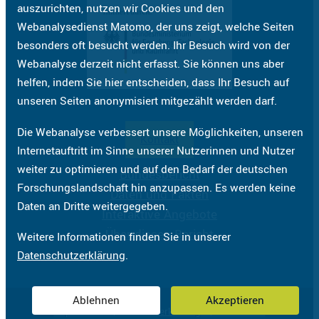
auszurichten, nutzen wir Cookies und den
Webanalysedienst Matomo, der uns zeigt, welche Seiten
besonders oft besucht werden. Ihr Besuch wird von der
Webanalyse derzeit nicht erfasst. Sie können uns aber
helfen, indem Sie hier entscheiden, dass Ihr Besuch auf
unseren Seiten anonymisiert mitgezählt werden darf.
Die Webanalyse verbessert unsere Möglichkeiten, unseren
Kontakt
Internetauftritt im Sinne unserer Nutzerinnen und Nutzer
weiter zu optimieren und auf den Bedarf der deutschen
Bundesbericht
Forschungslandschaft hin anzupassen. Es werden keine
Daten und Fakten
Daten an Dritte weitergegeben.
Interaktive Angebote
Über diesen Bericht
Weitere Informationen finden Sie in unserer
Datenschutzerklärung
.
Ablehnen
Akzeptieren
Impressum
Datenschutzerklärung
Barrierefreiheit