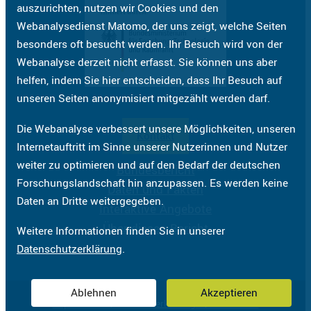
auszurichten, nutzen wir Cookies und den
Webanalysedienst Matomo, der uns zeigt, welche Seiten
besonders oft besucht werden. Ihr Besuch wird von der
Webanalyse derzeit nicht erfasst. Sie können uns aber
helfen, indem Sie hier entscheiden, dass Ihr Besuch auf
unseren Seiten anonymisiert mitgezählt werden darf.
Die Webanalyse verbessert unsere Möglichkeiten, unseren
Kontakt
Internetauftritt im Sinne unserer Nutzerinnen und Nutzer
weiter zu optimieren und auf den Bedarf der deutschen
Bundesbericht
Forschungslandschaft hin anzupassen. Es werden keine
Daten und Fakten
Daten an Dritte weitergegeben.
Interaktive Angebote
Über diesen Bericht
Weitere Informationen finden Sie in unserer
Datenschutzerklärung
.
Ablehnen
Akzeptieren
Impressum
Datenschutzerklärung
Barrierefreiheit