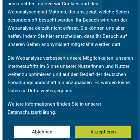
auszurichten, nutzen wir Cookies und den
Webanalysedienst Matomo, der uns zeigt, welche Seiten
besonders oft besucht werden. Ihr Besuch wird von der
Webanalyse derzeit nicht erfasst. Sie können uns aber
helfen, indem Sie hier entscheiden, dass Ihr Besuch auf
unseren Seiten anonymisiert mitgezählt werden darf.
Die Webanalyse verbessert unsere Möglichkeiten, unseren
Kontakt
Internetauftritt im Sinne unserer Nutzerinnen und Nutzer
weiter zu optimieren und auf den Bedarf der deutschen
Bundesbericht
Forschungslandschaft hin anzupassen. Es werden keine
Daten und Fakten
Daten an Dritte weitergegeben.
Interaktive Angebote
Über diesen Bericht
Weitere Informationen finden Sie in unserer
Datenschutzerklärung
.
Ablehnen
Akzeptieren
Impressum
Datenschutzerklärung
Barrierefreiheit