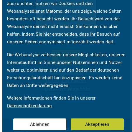
auszurichten, nutzen wir Cookies und den
Webanalysedienst Matomo, der uns zeigt, welche Seiten
besonders oft besucht werden. Ihr Besuch wird von der
Webanalyse derzeit nicht erfasst. Sie können uns aber
helfen, indem Sie hier entscheiden, dass Ihr Besuch auf
unseren Seiten anonymisiert mitgezählt werden darf.
Die Webanalyse verbessert unsere Möglichkeiten, unseren
Kontakt
Internetauftritt im Sinne unserer Nutzerinnen und Nutzer
weiter zu optimieren und auf den Bedarf der deutschen
Bundesbericht
Forschungslandschaft hin anzupassen. Es werden keine
Daten und Fakten
Daten an Dritte weitergegeben.
Interaktive Angebote
Über diesen Bericht
Weitere Informationen finden Sie in unserer
Datenschutzerklärung
.
Ablehnen
Akzeptieren
Impressum
Datenschutzerklärung
Barrierefreiheit