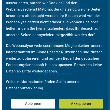
auszurichten, nutzen wir Cookies und den
Webanalysedienst Matomo, der uns zeigt, welche Seiten
besonders oft besucht werden. Ihr Besuch wird von der
Webanalyse derzeit nicht erfasst. Sie können uns aber
helfen, indem Sie hier entscheiden, dass Ihr Besuch auf
unseren Seiten anonymisiert mitgezählt werden darf.
Die Webanalyse verbessert unsere Möglichkeiten, unseren
Kontakt
Internetauftritt im Sinne unserer Nutzerinnen und Nutzer
weiter zu optimieren und auf den Bedarf der deutschen
Bundesbericht
Forschungslandschaft hin anzupassen. Es werden keine
Daten und Fakten
Daten an Dritte weitergegeben.
Interaktive Angebote
Über diesen Bericht
Weitere Informationen finden Sie in unserer
Datenschutzerklärung
.
Ablehnen
Akzeptieren
Impressum
Datenschutzerklärung
Barrierefreiheit