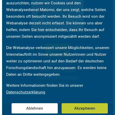
auszurichten, nutzen wir Cookies und den
Webanalysedienst Matomo, der uns zeigt, welche Seiten
besonders oft besucht werden. Ihr Besuch wird von der
Webanalyse derzeit nicht erfasst. Sie können uns aber
helfen, indem Sie hier entscheiden, dass Ihr Besuch auf
unseren Seiten anonymisiert mitgezählt werden darf.
Die Webanalyse verbessert unsere Möglichkeiten, unseren
Kontakt
Internetauftritt im Sinne unserer Nutzerinnen und Nutzer
weiter zu optimieren und auf den Bedarf der deutschen
Bundesbericht
Forschungslandschaft hin anzupassen. Es werden keine
Daten und Fakten
Daten an Dritte weitergegeben.
Interaktive Angebote
Über diesen Bericht
Weitere Informationen finden Sie in unserer
Datenschutzerklärung
.
Ablehnen
Akzeptieren
Impressum
Datenschutzerklärung
Barrierefreiheit