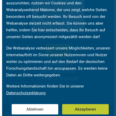
auszurichten, nutzen wir Cookies und den
Webanalysedienst Matomo, der uns zeigt, welche Seiten
besonders oft besucht werden. Ihr Besuch wird von der
Webanalyse derzeit nicht erfasst. Sie können uns aber
helfen, indem Sie hier entscheiden, dass Ihr Besuch auf
unseren Seiten anonymisiert mitgezählt werden darf.
Die Webanalyse verbessert unsere Möglichkeiten, unseren
Kontakt
Internetauftritt im Sinne unserer Nutzerinnen und Nutzer
weiter zu optimieren und auf den Bedarf der deutschen
Bundesbericht
Forschungslandschaft hin anzupassen. Es werden keine
Daten und Fakten
Daten an Dritte weitergegeben.
Interaktive Angebote
Über diesen Bericht
Weitere Informationen finden Sie in unserer
Datenschutzerklärung
.
Ablehnen
Akzeptieren
Impressum
Datenschutzerklärung
Barrierefreiheit