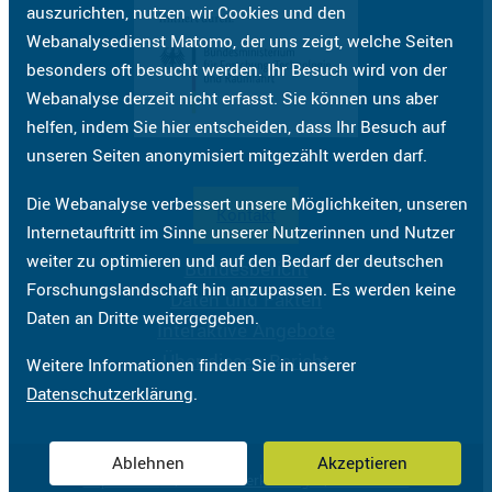
auszurichten, nutzen wir Cookies und den
Webanalysedienst Matomo, der uns zeigt, welche Seiten
besonders oft besucht werden. Ihr Besuch wird von der
Webanalyse derzeit nicht erfasst. Sie können uns aber
helfen, indem Sie hier entscheiden, dass Ihr Besuch auf
unseren Seiten anonymisiert mitgezählt werden darf.
Die Webanalyse verbessert unsere Möglichkeiten, unseren
Kontakt
Internetauftritt im Sinne unserer Nutzerinnen und Nutzer
weiter zu optimieren und auf den Bedarf der deutschen
Bundesbericht
Forschungslandschaft hin anzupassen. Es werden keine
Daten und Fakten
Daten an Dritte weitergegeben.
Interaktive Angebote
Über diesen Bericht
Weitere Informationen finden Sie in unserer
Datenschutzerklärung
.
Ablehnen
Akzeptieren
Impressum
Datenschutzerklärung
Barrierefreiheit