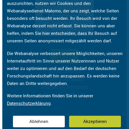
auszurichten, nutzen wir Cookies und den
Webanalysedienst Matomo, der uns zeigt, welche Seiten
besonders oft besucht werden. Ihr Besuch wird von der
Webanalyse derzeit nicht erfasst. Sie können uns aber
helfen, indem Sie hier entscheiden, dass Ihr Besuch auf
unseren Seiten anonymisiert mitgezählt werden darf.
Die Webanalyse verbessert unsere Möglichkeiten, unseren
Kontakt
Internetauftritt im Sinne unserer Nutzerinnen und Nutzer
weiter zu optimieren und auf den Bedarf der deutschen
Bundesbericht
Forschungslandschaft hin anzupassen. Es werden keine
Daten und Fakten
Daten an Dritte weitergegeben.
Interaktive Angebote
Über diesen Bericht
Weitere Informationen finden Sie in unserer
Datenschutzerklärung
.
Ablehnen
Akzeptieren
Impressum
Datenschutzerklärung
Barrierefreiheit