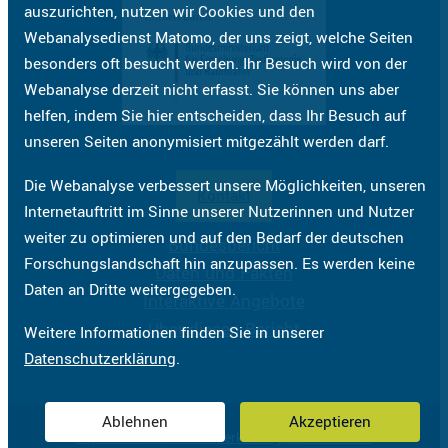
auszurichten, nutzen wir Cookies und den
Webanalysedienst Matomo, der uns zeigt, welche Seiten
besonders oft besucht werden. Ihr Besuch wird von der
Webanalyse derzeit nicht erfasst. Sie können uns aber
helfen, indem Sie hier entscheiden, dass Ihr Besuch auf
unseren Seiten anonymisiert mitgezählt werden darf.
Die Webanalyse verbessert unsere Möglichkeiten, unseren
Kontakt
Internetauftritt im Sinne unserer Nutzerinnen und Nutzer
weiter zu optimieren und auf den Bedarf der deutschen
Bundesbericht
Forschungslandschaft hin anzupassen. Es werden keine
Daten und Fakten
Daten an Dritte weitergegeben.
Interaktive Angebote
Über diesen Bericht
Weitere Informationen finden Sie in unserer
Datenschutzerklärung
.
Ablehnen
Akzeptieren
Impressum
Datenschutzerklärung
Barrierefreiheit