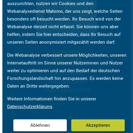
auszurichten, nutzen wir Cookies und den
Webanalysedienst Matomo, der uns zeigt, welche Seiten
besonders oft besucht werden. Ihr Besuch wird von der
Webanalyse derzeit nicht erfasst. Sie können uns aber
helfen, indem Sie hier entscheiden, dass Ihr Besuch auf
unseren Seiten anonymisiert mitgezählt werden darf.
Die Webanalyse verbessert unsere Möglichkeiten, unseren
Kontakt
Internetauftritt im Sinne unserer Nutzerinnen und Nutzer
weiter zu optimieren und auf den Bedarf der deutschen
Bundesbericht
Forschungslandschaft hin anzupassen. Es werden keine
Daten und Fakten
Daten an Dritte weitergegeben.
Interaktive Angebote
Über diesen Bericht
Weitere Informationen finden Sie in unserer
Datenschutzerklärung
.
Ablehnen
Akzeptieren
Impressum
Datenschutzerklärung
Barrierefreiheit