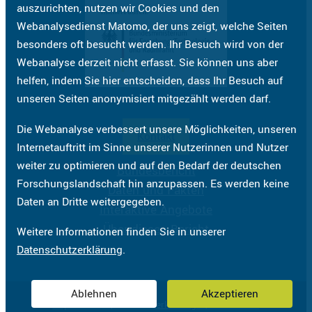
auszurichten, nutzen wir Cookies und den
Webanalysedienst Matomo, der uns zeigt, welche Seiten
besonders oft besucht werden. Ihr Besuch wird von der
Webanalyse derzeit nicht erfasst. Sie können uns aber
helfen, indem Sie hier entscheiden, dass Ihr Besuch auf
unseren Seiten anonymisiert mitgezählt werden darf.
Die Webanalyse verbessert unsere Möglichkeiten, unseren
Kontakt
Internetauftritt im Sinne unserer Nutzerinnen und Nutzer
weiter zu optimieren und auf den Bedarf der deutschen
Bundesbericht
Forschungslandschaft hin anzupassen. Es werden keine
Daten und Fakten
Daten an Dritte weitergegeben.
Interaktive Angebote
Über diesen Bericht
Weitere Informationen finden Sie in unserer
Datenschutzerklärung
.
Ablehnen
Akzeptieren
Impressum
Datenschutzerklärung
Barrierefreiheit